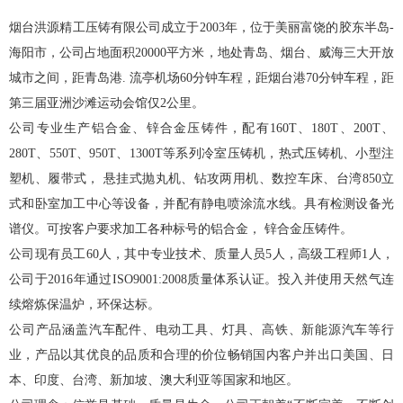
烟台洪源精工压铸有限公司成立于2003年，位于美丽富饶的胶东半岛-
海阳市，公司占地面积20000平方米，地处青岛、烟台、威海三大开放
城市之间，距青岛港. 流亭机场60分钟车程，距烟台港70分钟车程，距
第三届亚洲沙滩运动会馆仅2公里。
公司专业生产铝合金、锌合金压铸件，配有160T、180T、200T、
280T、550T、950T、1300T等系列冷室压铸机，热式压铸机、小型注
塑机、履带式， 悬挂式抛丸机、钻攻两用机、数控车床、台湾850立
式和卧室加工中心等设备，并配有静电喷涂流水线。具有检测设备光
谱仪。可按客户要求加工各种标号的铝合金， 锌合金压铸件。
公司现有员工60人，其中专业技术、质量人员5人，高级工程师1人，
公司于2016年通过ISO9001:2008质量体系认证。投入并使用天然气连
续熔炼保温炉，环保达标。
公司产品涵盖汽车配件、电动工具、灯具、高铁、新能源汽车等行
业，产品以其优良的品质和合理的价位畅销国内客户并出口美国、日
本、印度、台湾、新加坡、澳大利亚等国家和地区。