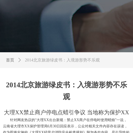
首页
ꄲ
2014北京旅游绿皮书：入境游形势不乐观
2014北京旅游绿皮书：入境游形势不乐
观
大理
XX
禁止商户停电点蜡引争
议
当地称为保护
XX
针对网友热议
的
“
大理
XX
出台新规：禁止
XX
商户在停电时使用蜡
烛
”
一说，
云南省大理市
XX
保护管理
局
6
月
3
0
日回应表示，公众对相关文件内容存在误读，
作为即将实施的《大理
XX
经营户消防安全检查规则》附加条款内容，是引导性的