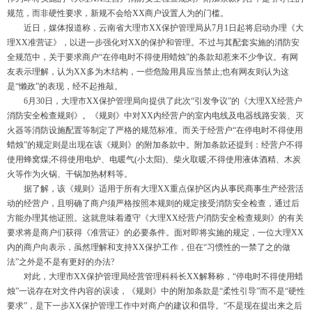
规范，而非硬性要求，新规不会给
XX
商户设置人为的门槛。
近日，媒体报道称，云南省大理市
XX
保护管理局
从
7
月
1
日起将启动办理《大
理
XX
准营证》，以进一步强化对
XX
的保护和管理。不过与其配套实施的消防安
全规范中，关于要求商
户
“
在停电时不得使用蜡
烛
”
的条款却惹来不少争议。有网
友表示理解，认为
XX
多为木结构，一些危险用具应当禁
止
;
也有网友则认为这
是
“
懒
政
”
的表现，经不起推敲。
6
月
3
0
日，大理市
XX
保护管理局向提供了此
次
“
引发争
议
”
的《大理
XX
经营户
消防安全检查规则》。《规则》中对
XX
内经营户的室内电线及电器线路安装、灭
火器等消防设施配置等制定了严格的规范标准。而关于经营
户
“
在停电时不得使用
蜡
烛
”
的规定则是出现在该《规则》的附加条款中。附加条款还提到：经营户不得
使用蜂窝
煤
;
不得使用电炉、电暖
气
(
小太
阳
)
、柴火取
暖
;
不得使用液体酒精、木炭
火等作为火锅、干锅加热材料等。
据了解，该《规则》适用于所有大理
XX
重点保护区内从事民商事生产经营活
动的经营户，且明确了商户须严格按照本规则的规定接受消防安全检查，通过后
方能办理其他证照。这就意味着遵守《大理
XX
经营户消防安全检查规则》的有关
要求将是商户们获得《准营证》的必要条件。面对即将实施的规定，一位大理
XX
内的商户向表示，虽然理解和支持
XX
保护工作，但
在
“
习惯性的一禁了之的做
法
”
之外是不是有更好的办
法
?
对此，大理市
XX
保护管理局经营管理科科长
XX
解释称
，
“
停电时不得使用蜡
烛
”
一说存在对文件内容的误读，《规则》中的附加条款
是
“
柔性引
导
”
而不
是
“
硬性
要
求
”
，是下一步
XX
保护管理工作中对商户的建议和倡导
。
“
不是现在提出来之后