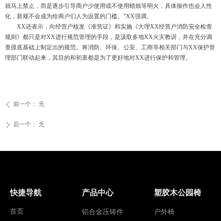
就马上禁止，而是逐步引导商户少使用或不使用蜡烛等明火，具体操作也会人性
化，新规不会成为给商户们人为设置的门槛
。
”
XX
强调。
XX
还表示，向经营户核发《准营证》和实施《大理
XX
经营户消防安全检查
规则》都只是对
XX
进行规范管理的手段，是汲取多地
XX
火灾教训，并在充分调
查摸底基础上制定出的规范。将消防、环保、公安、工商等相关部门与
XX
保护管
理部门联动起来，其目的和初衷都是为了更好地对
XX
进行保护和管理。
前一个：
无
ꄴ
后一个：
无
ꄲ
快捷导航
产品中心
塑胶木公园椅
首页
铝合金压铸件
户外椅