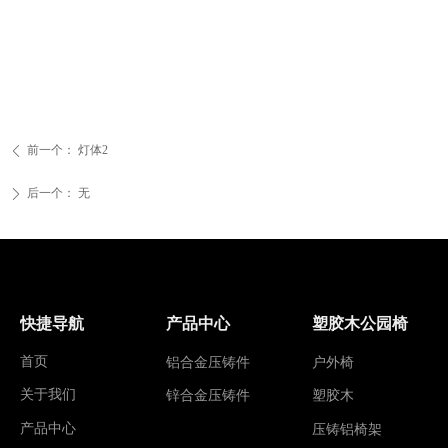
前一个：
灯体2
ꄴ
后一个：
无
ꄲ
快捷导航
产品中心
塑胶木公园椅
首页
铝合金压铸件
户外椅
关于我们
锌合金压铸件
塑胶木
产品中心
压铸铝椅架