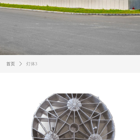
首页
ꄲ
灯体3