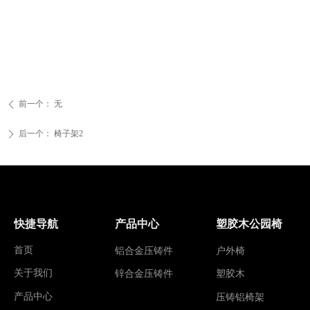
前一个：
无
ꄴ
后一个：
椅子架2
ꄲ
快捷导航
产品中心
塑胶木公园椅
首页
铝合金压铸件
户外椅
关于我们
锌合金压铸件
塑胶木
产品中心
压铸铝椅架